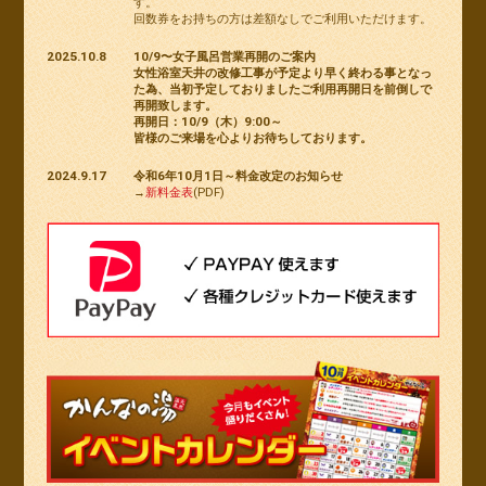
す。
回数券をお持ちの方は差額なしでご利用いただけます。
2025.10.8
10/9〜女子風呂営業再開のご案内
女性浴室天井の改修工事が予定より早く終わる事となっ
た為、当初予定しておりましたご利用再開日を前倒しで
再開致します。
再開日：10/9（木）9:00～
皆様のご来場を心よりお待ちしております。
2024.9.17
令和6年10月1日～料金改定のお知らせ
→
新料金表
(PDF)