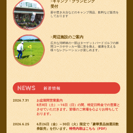
キャンプ・グランピング
受付
薪や焚き火台などのキャンプ用品、飲料など販売を
しております
周辺施設のご案内
広大な河畔林の一部はターゲットバードゴルフの林
間コースやサッカー場に形を換え、健康を支える
様々なレクレーションが楽しめます。
2026.7.31
お盆期間営業案内
8月8日（土）～16日（日）の間、特定日料金での営業と
させていただきます。皆様のご来場を心よりお待ちして
おります。
2026.6.25
6月26日（金）～30日（火）限定で「豪華景品抽選回数
券販売」を行います。
特売内容はこちら（PDF）