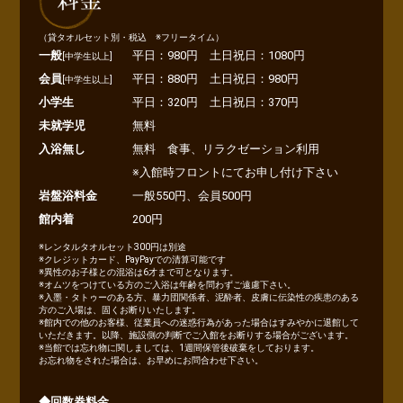
（貸タオルセット別・税込 ※フリータイム）
一般
平日：980円 土日祝日：1080円
[中学生以上]
会員
平日：880円 土日祝日：980円
[中学生以上]
小学生
平日：320円 土日祝日：370円
未就学児
無料
入浴無し
無料
食事、リラクゼーション利用
※入館時フロントにてお申し付け下さい
岩盤浴料金
一般550円、会員500円
館内着
200円
※レンタルタオルセット300円は別途
※クレジットカード、PayPayでの清算可能です
※異性のお子様との混浴は6才まで可となります。
※オムツをつけている方のご入浴は年齢を問わずご遠慮下さい。
※
入墨・タトゥーのある方、暴力団関係者、泥酔者、皮膚に伝染性の疾患のある
方のご入場は、固くお断りいたします。
※館内での他のお客様、従業員への迷惑行為があった場合はすみやかに退館して
いただきます。以降、施設側の判断でご入館をお断りする場合がございます。
※当館では忘れ物に関しましては、1週間保管後破棄をしております。
お忘れ物をされた場合は、お早めにお問合わせ下さい。
◆回数券料金