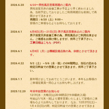
2026.6.20
6/20〜男性風呂営業再開のご案内
男性浴室天井の改修工事が予定より早く終わりました
為、当初予定しておりましたご利用再開日を前倒しで再
開させて頂きます。
再開日：6/20（土）9:00～
皆様のご来場を心よりお待ちしております。
2026.6.1
6月8日(月)～21日(日) 男子風呂営業休止のご案内
男子浴室天井改修工事の為、男性風呂がご利用出来ませ
ん。ご迷惑をお掛け致しますが、何卒ご了承下さい。
工事日程はこちら（PDF）
2026.6.1
6月8日（月）は機械設備点検の為、休館とさせて頂きま
す。
2026.4.22
5/2（土）～5/6（水・祝）のGW期間は、当社の定める
特定日料金での営業とさせて頂きます。何卒ご了承下さ
い。
2026.1.1
新年明けましておめでとうございます。本年もお客様の
ご来場従業員一同心よりお待ち申し上げます。
2025.12.20
年末年始営業のお知らせ
12/31(水・大晦日)は20:00閉店(19:00最終入場)
年始は1/1(木・祝)より通常営業いたしまして皆様のご来
場を心よりお待ちしております。 なお、12月27日(土)～
1月４日(日)の間、特定日料金での営業とさせて頂きま